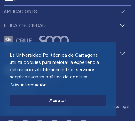
APLICACIONES
ÉTICA Y SOCIEDAD
ACCESOS DIRECTOS
La Universidad Politécnica de Cartagena
utiliza cookies para mejorar la experiencia
del usuario. Al utilizar nuestros servicios
aceptas nuestra política de cookies.
Pza. del Cronista Isidoro Valverde
Más información
Edif. La Milagrosa
C.P. 30202 Cartagena
Tlf: 968 32 54 00
Aceptar
Directorio
Contacto
Accesibilidad
Política de Cookies
Aviso legal
Protección de datos
Transparencia