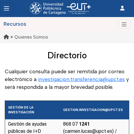
Recursos
>
Quienes Somos
Directorio
Cualquier consulta puede ser remitida por correo
electrónico a
investigacion.transferencia@upct.es
y
será respondida a la mayor brevedad posible.
GESTIÓN DE LA
GESTION.INVESTIGACION@UPCT.ES
INVESTIGACIÓN
Gestión de ayudas
868 07
1241
públicas de I+D
(carmen.lucas@upct.es) /