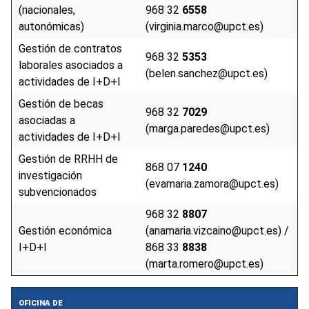
(nacionales,
968 32
6558
autonómicas)
(virginia.marco@upct.es)
Gestión de contratos
968 32
5353
laborales asociados a
(belen.sanchez@upct.es)
actividades de I+D+I
Gestión de becas
968 32
7029
asociadas a
(marga.paredes@upct.es)
actividades de I+D+I
Gestión de RRHH de
868 07
1240
investigación
(evamaria.zamora@upct.es)
subvencionados
968 32
8807
Gestión económica
(anamaria.vizcaino@upct.es) /
I+D+I
868 33
8838
(marta.romero@upct.es)
OFICINA DE