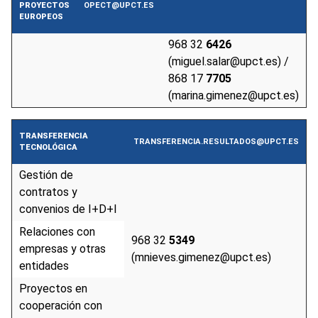
PROYECTOS
OPECT@UPCT.ES
EUROPEOS
968 32
6426
(miguel.salar@upct.es) /
868 17
7705
(marina.gimenez@upct.es)
TRANSFERENCIA
TRANSFERENCIA.RESULTADOS@UPCT.ES
TECNOLÓGICA
Gestión de
contratos y
convenios de I+D+I
Relaciones con
968 32
5349
empresas y otras
(mnieves.gimenez@upct.es)
entidades
Proyectos en
cooperación con