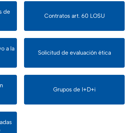
s de
Contratos art. 60 LOSU
o a la
Solicitud de evaluación ética
en
Grupos de I+D+i
sadas
)