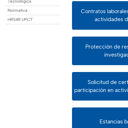
Tecnológica
Normativa
Contratos laborale
actividades 
HRS4R UPCT
Protección de re
investiga
Solicitud de cer
participación en acti
Estancias 