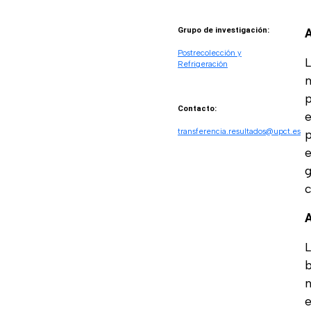
Grupo de investigación:
Postrecolección y
L
Refrigeración
m
p
Contacto:
e
transferencia.resultados@upct.es
p
e
g
c
L
b
n
e