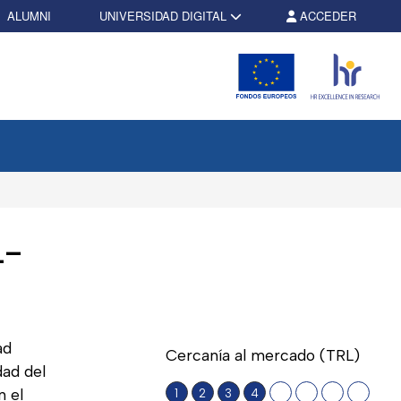
ALUMNI
UNIVERSIDAD DIGITAL
ACCEDER
L-
ad
Cercanía al mercado (TRL)
dad del
n el
1
2
3
4