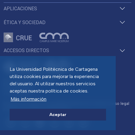
APLICACIONES
ÉTICA Y SOCIEDAD
ACCESOS DIRECTOS
La Universidad Politécnica de Cartagena
utiliza cookies para mejorar la experiencia
Pza. del Cronista Isidoro Valverde
del usuario. Al utilizar nuestros servicios
Edif. La Milagrosa
C.P. 30202 Cartagena
aceptas nuestra política de cookies.
Tlf: 968 32 54 00
Más información
Directorio
Contacto
Accesibilidad
Política de Cookies
Aviso legal
Protección de datos
Transparencia
Aceptar