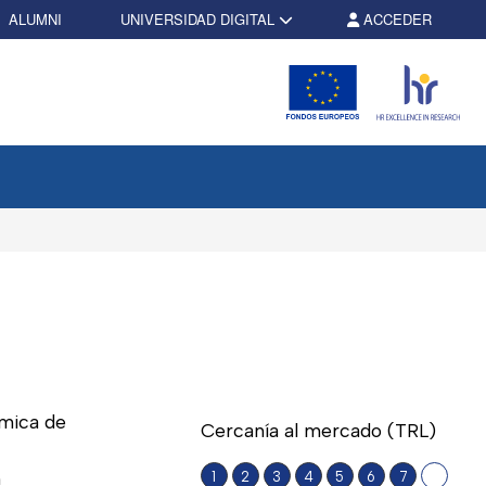
ALUMNI
UNIVERSIDAD DIGITAL
ACCEDER
ámica de
Cercanía al mercado (TRL)
n
1
2
3
4
5
6
7