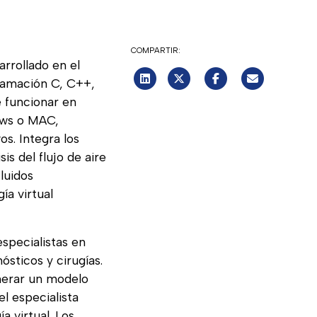
COMPARTIR:
rrollado en el
gramación C, C++,
 funcionar en
ows o MAC,
os. Integra los
s del flujo de aire
luidos
ía virtual
specialistas en
ósticos y cirugías.
enerar un modelo
el especialista
a virtual. Los