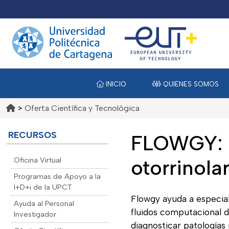
INICIO
QUIENES SOMOS
>
Oferta Científica y Tecnológica
RECURSOS
FLOWGY: d
Oficina Virtual
otorrinola
Programas de Apoyo a la
I+D+i de la UPCT
Flowgy ayuda a especial
Ayuda al Personal
fluidos computacional d
Investigador
diagnosticar patologías