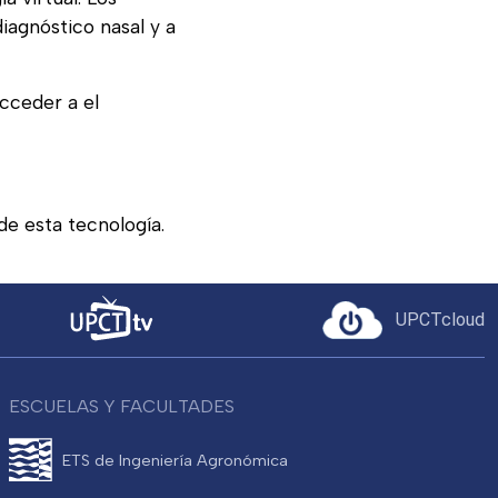
iagnóstico nasal y a
acceder a el
 de esta tecnología.
UPCTcloud
ESCUELAS Y FACULTADES
ETS de Ingeniería Agronómica