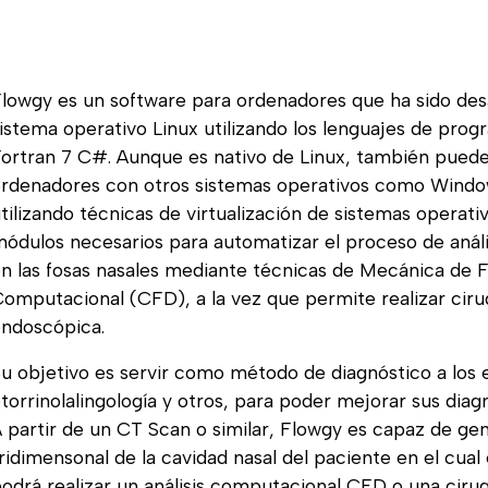
lowgy es un software para ordenadores que ha sido desa
istema operativo Linux utilizando los lenguajes de pro
ortran 7 C#. Aunque es nativo de Linux, también puede
ordenadores con otros sistemas operativos como Wind
tilizando técnicas de virtualización de sistemas operativ
ódulos necesarios para automatizar el proceso de análisi
n las fosas nasales mediante técnicas de Mecánica de F
omputacional (CFD), a la vez que permite realizar cirug
endoscópica.
u objetivo es servir como método de diagnóstico a los e
torrinolalingología y otros, para poder mejorar sus diagn
 partir de un CT Scan o similar, Flowgy es capaz de g
ridimensonal de la cavidad nasal del paciente en el cual 
odrá realizar un análisis computacional CFD o una cirugí