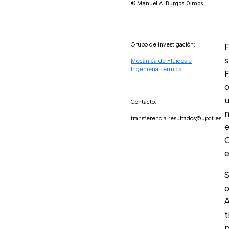
© Manuel A. Burgos Olmos
Grupo de investigación:
F
s
Mecánica de Fluidos e
Ingeniería Térmica
F
u
Contacto:
m
transferencia.resultados@upct.es
e
C
S
o
A
t
p