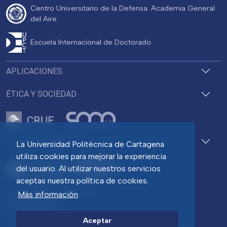
Centro Universitario de la Defensa. Academia General
del Aire
Escuela Internacional de Doctorado
APLICACIONES
ÉTICA Y SOCIEDAD
ACCESOS DIRECTOS
La Universidad Politécnica de Cartagena
utiliza cookies para mejorar la experiencia
del usuario. Al utilizar nuestros servicios
aceptas nuestra política de cookies.
Pza. del Cronista Isidoro Valverde
Más información
Edif. La Milagrosa
C.P. 30202 Cartagena
Tlf: 968 32 54 00
Aceptar